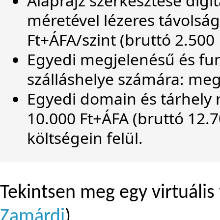
Alaprajz szerkesztése digi
méretével lézeres távolsá
Ft+ÁFA/szint (bruttó 2.500 
Egyedi megjelenésű és fun
szálláshelye számára: meg
Egyedi domain és tárhely r
10.000 Ft+ÁFA (bruttó 12.7
költségein felül.
Tekintsen meg egy virtuális 
Zamárdi
)